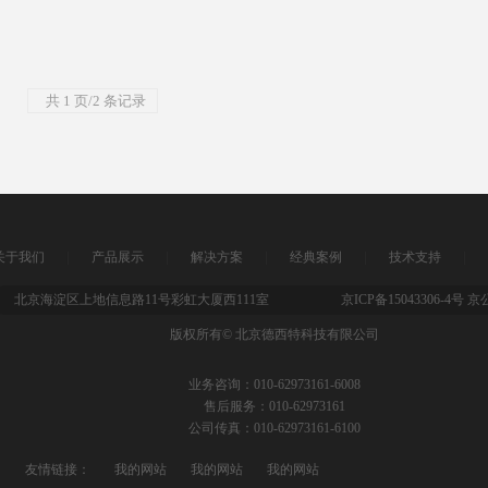
共 1 页/2 条记录
|
|
|
|
|
关于我们
产品展示
解决方案
经典案例
技术支持
北京海淀区上地信息路11号彩虹大厦西111室
京ICP备15043306-4号 京
版权所有© 北京德西特科技有限公司
业务咨询：010-62973161-6008
售后服务：010-62973161
公司传真：010-62973161-6100
友情链接：
我的网站
我的网站
我的网站